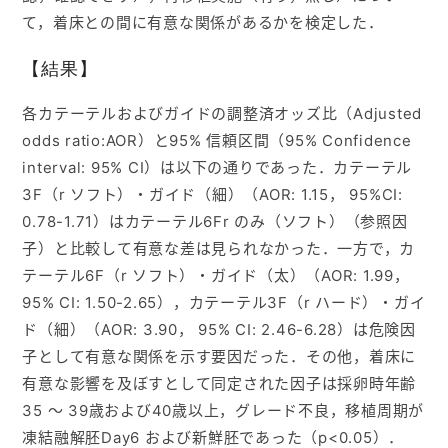
て，着床との間に有意な関係があるかを検定した．
【結果】
各カテーテルおよびガイドの調整済オッズ比（Adjusted
odds ratio:AOR）と95% 信頼区間（95% Confidence
interval: 95% CI）は以下の通りであった．カテーテル
3F（r ソフト）・ガイド（細）（AOR: 1.15， 95%CI:
0.78-1.71）はカテーテル6Fr のみ（ソフト）（参照因
子）と比較して有意な差は見られなかった．一方で，カ
テーテル6F（r ソフト）・ガイド（太）（AOR: 1.99，
95% CI: 1.50-2.65），カテーテル3F（r ハード）・ガイ
ド（細）（AOR: 3.90， 95% CI: 2.46-6.28）は危険因
子として有意な関係を示す要因だった．その他，着床に
有意な影響を及ぼすとして同定された因子は採卵時年齢
35 ～ 39歳および40歳以上，グレード不良，移植周期が
凍結融解胚Day6 および新鮮胚であった（p<0.05）．