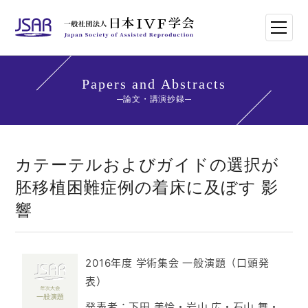
HOME
Papers and Abstracts
論文・講演抄録
日本IVF学会について
論文・講演抄録
カテーテルおよびガイドの選択が
胚移植困難症例の着床に及ぼす 影
学会講師紹介
響
学会刊行物一覧
2016年度 学術集会 一般演題（口頭発
年次大会・イベント
表）
世界のトレンド
発表者：下田 美怜・岩山 広・石山 舞・