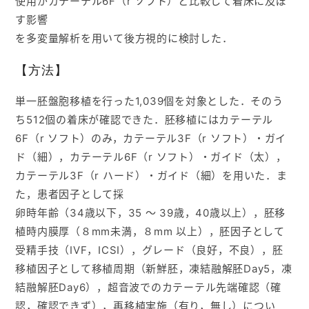
使用がカテーテル6F（r ソフト）と比較して着床に及ぼ
す影響
を多変量解析を用いて後方視的に検討した．
【方法】
単一胚盤胞移植を行った1,039個を対象とした．そのう
ち512個の着床が確認できた．胚移植にはカテーテル
6F（r ソフト）のみ，カテーテル3F（r ソフト）・ガイ
ド（細），カテーテル6F（r ソフト）・ガイド（太），
カテーテル3F（r ハード）・ガイド（細）を用いた．ま
た，患者因子として採
卵時年齢（34歳以下，35 ～ 39歳，40歳以上），胚移
植時内膜厚（８mm未満，８mm 以上），胚因子として
受精手技（IVF，ICSI），グレード（良好，不良），胚
移植因子として移植周期（新鮮胚，凍結融解胚Day5，凍
結融解胚Day6），超音波でのカテーテル先端確認（確
認，確認できず），再移植実施（有り，無し）につい