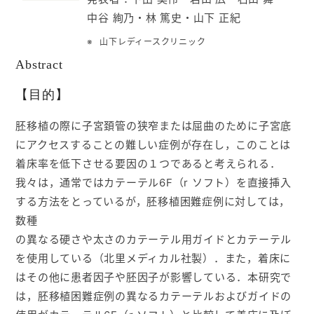
中谷 絢乃・林 篤史・山下 正紀
入会ご案内
山下レディースクリニック
Abstract
医師募集情報
【目的】
お問い合わせ
胚移植の際に子宮頚管の狭窄または屈曲のために子宮底
にアクセスすることの難しい症例が存在し，このことは
ログイン
着床率を低下させる要因の１つであると考えられる．
我々は，通常ではカテーテル6F（r ソフト）を直接挿入
する方法をとっているが，胚移植困難症例に対しては，
数種
の異なる硬さや太さのカテーテル用ガイドとカテーテル
を使用している（北里メディカル社製）．また，着床に
はその他に患者因子や胚因子が影響している．本研究で
は，胚移植困難症例の異なるカテーテルおよびガイドの