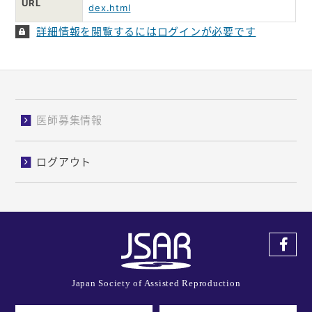
URL
dex.html
入会ご案内
詳細情報を閲覧するにはログインが必要です
医師募集情報
お問い合わせ
医師募集情報
ログイン
ログアウト
Japan Society of Assisted Reproduction