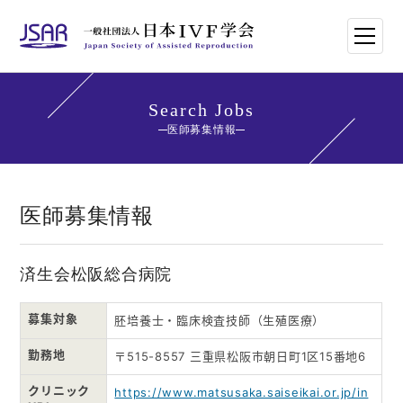
HOME
Search Jobs
医師募集情報
日本IVF学会について
論文・講演抄録
医師募集情報
学会講師紹介
済生会松阪総合病院
学会刊行物一覧
募集対象
胚培養士・臨床検査技師（生殖医療）
年次大会・イベント
勤務地
〒515-8557 三重県松阪市朝日町1区15番地6
クリニック
https://www.matsusaka.saiseikai.or.jp/in
世界のトレンド