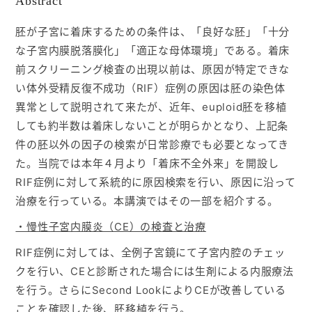
Abstract
入会ご案内
胚が子宮に着床するための条件は、「良好な胚」「十分
な子宮内膜脱落膜化」「適正な母体環境」である。着床
医師募集情報
前スクリーニング検査の出現以前は、原因が特定できな
い体外受精反復不成功（RIF）症例の原因は胚の染色体
異常として説明されて来たが、近年、euploid胚を移植
お問い合わせ
しても約半数は着床しないことが明らかとなり、上記条
件の胚以外の因子の検索が日常診療でも必要となってき
ログイン
た。当院では本年４月より「着床不全外来」を開設し
RIF症例に対して系統的に原因検索を行い、原因に沿って
治療を行っている。本講演ではその一部を紹介する。
・慢性子宮内膜炎（CE）の検査と治療
RIF症例に対しては、全例子宮鏡にて子宮内腔のチェッ
クを行い、CEと診断された場合には生剤による内服療法
を行う。さらにSecond LookによりCEが改善している
ことを確認した後、胚移植を行う。