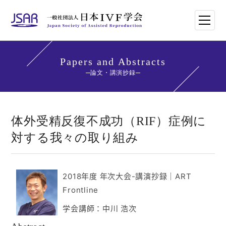
HOME
Papers and Abstracts
論文・講演抄録
日本IVF学会について
論文・講演抄録
体外受精反復不成功（RIF）症例に
対する我々の取り組み
学会講師紹介
学会刊行物一覧
2018年度 年次大会-講演抄録
｜
ART
Frontline
年次大会・イベント
学会講師：中川 浩次
世界のトレンド