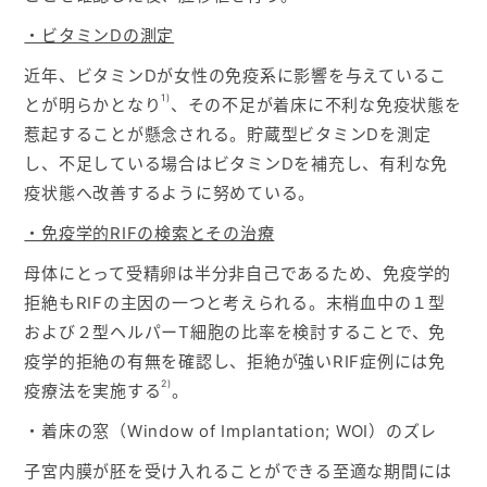
・ビタミンDの測定
近年、ビタミンDが女性の免疫系に影響を与えているこ
1)
とが明らかとなり
、その不足が着床に不利な免疫状態を
惹起することが懸念される。貯蔵型ビタミンDを測定
し、不足している場合はビタミンDを補充し、有利な免
疫状態へ改善するように努めている。
・免疫学的RIFの検索とその治療
母体にとって受精卵は半分非自己であるため、免疫学的
拒絶もRIFの主因の一つと考えられる。末梢血中の１型
および２型ヘルパーT細胞の比率を検討することで、免
疫学的拒絶の有無を確認し、拒絶が強いRIF症例には免
2)
疫療法を実施する
。
・着床の窓（Window of Implantation; WOI）のズレ
子宮内膜が胚を受け入れることができる至適な期間には