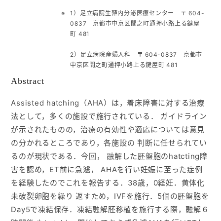
1）足立病院生殖内分泌医療センター 〒 604-
入会ご案内
0837 京都市中京区間之町通押小路上る鍵屋
町 481
医師募集情報
2）足立病院産婦人科 〒 604-0837 京都市
中京区間之町通押小路上る鍵屋町 481
お問い合わせ
Abstract
Assisted hatching（AHA）は，着床障害に対する治療
ログイン
法として，多くの施設で施行されている． ガイドライン
が示されたものの，治療の有効性や適応については意見
の分かれるところであり，各施設の 判断に任せられてい
るのが現状である．今回， 融解した胚盤胞のhatcting障
害を認め，ET前に急遽， AHAを行い妊娠に至った症例
を経験したのでこれを報告する．38歳，0経妊．黄体化
未破裂卵胞を繰り 返すため，IVFを施行．5個の胚盤胞を
Day5で凍結保存．凍結融解胚移植を施行する際，融解６