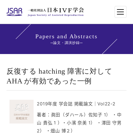
HOME
Papers and Abstracts
論文・講演抄録
日本IVF学会について
論文・講演抄録
反復する hatching 障害に対して
AHA が有効であった一例
学会講師紹介
学会刊行物一覧
2019年度 学会誌 掲載論文
｜
Vol22-2
年次大会・イベント
著者：眞田（ダハール）佐知子 1） ・中
山 貴弘 1 ）・小濱 奈美 1） ・澤田 守男
世界のトレンド
2） ・畑山 博２）