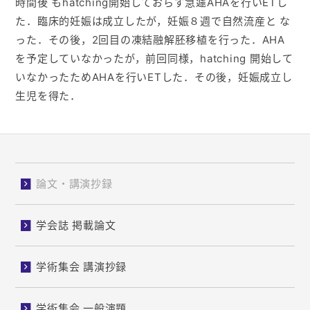
時間後 もhatching開始しておらず急遽AHAを行いETし
た．臨床的妊娠は成立したが，妊娠８週で自然流産と な
った．その後，2回目の凍結融解胚移植を行った．AHA
を予定していなかったが，前回同様，hatching 開始して
いなかったためAHAを行いETした．その後，妊娠成立し
生児を得た．
論文・講演抄録
学会誌 掲載論文
学術集会 講演抄録
学術集会 一般演題