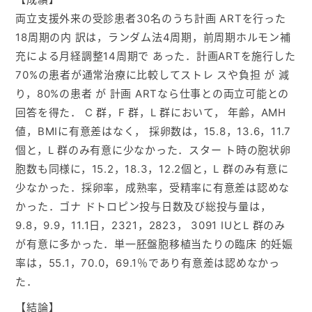
両立支援外来の受診患者30名のうち計画 ARTを行った
18周期の内 訳は，ランダム法4周期，前周期ホルモン補
充による月経調整14周期で あった．計画ARTを施行した
70%の患者が通常治療に比較してストレ スや負担 が 減
り，80%の患者 が 計画 ARTなら仕事との両立可能との
回答を得た． C 群，F 群，L 群において， 年齢，AMH
値，BMIに有意差はなく， 採卵数は，15.8，13.6，11.7
個と，L 群のみ有意に少なかった．スター ト時の胞状卵
胞数も同様に，15.2，18.3，12.2個と，L 群のみ有意に
少なかった．採卵率，成熟率，受精率に有意差は認めな
かった．ゴナ ドトロピン投与日数及び総投与量は，
9.8，9.9，11.1日，2321，2823， 3091 IUとL 群のみ
が有意に多かった．単一胚盤胞移植当たりの臨床 的妊娠
率は，55.1，70.0，69.1％であり有意差は認めなかっ
た．
【結論】