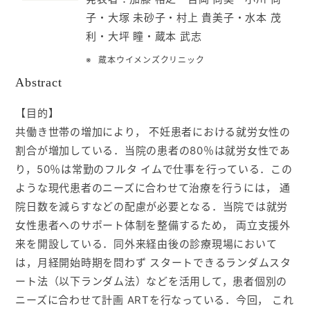
子・大塚 未砂子・村上 貴美子・水本 茂
入会ご案内
利・大坪 瞳・蔵本 武志
蔵本ウイメンズクリニック
医師募集情報
Abstract
お問い合わせ
【目的】
共働き世帯の増加により， 不妊患者における就労女性の
ログイン
割合が増加している．当院の患者の80％は就労女性であ
り，50％は常勤のフルタ イムで仕事を行っている．この
ような現代患者のニーズに合わせて治療を行うには， 通
院日数を減らすなどの配慮が必要となる．当院では就労
女性患者へのサポート体制を整備するため， 両立支援外
来を開設している．同外来経由後の診療現場において
は，月経開始時期を問わず スタートできるランダムスタ
ート法（以下ランダム法）などを活用して，患者個別の
ニーズに合わせて計画 ARTを行なっている．今回， これ