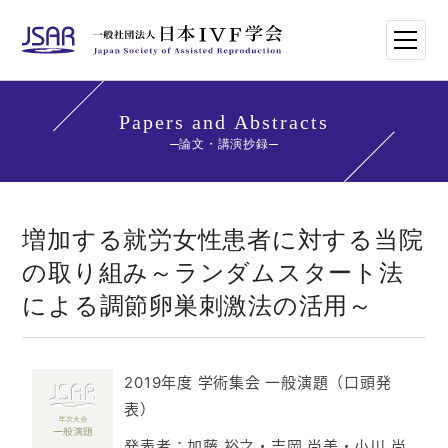
HOME
Papers and Abstracts
論文・講演抄録
日本IVF学会について
論文・講演抄録
増加する就労女性患者に対する当院
の取り組み～ランダムスタート法
学会講師紹介
による調節卵巣刺激法の活用～
学会刊行物一覧
2019年度 学術集会 一般演題（口頭発
年次大会・イベント
表）
世界のトレンド
発表者：加藤 裕之・吉岡 尚美・小川 尚