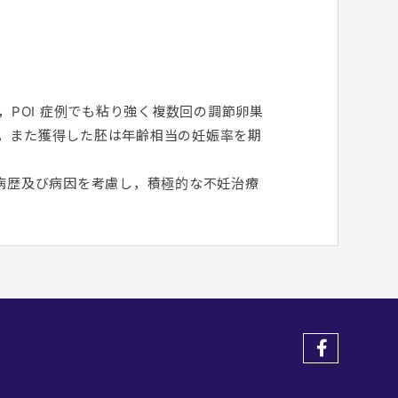
，POI 症例でも粘り強く複数回の調節卵巣
，また獲得した胚は年齢相当の妊娠率を期
の病歴及び病因を考慮し，積極的な不妊治療