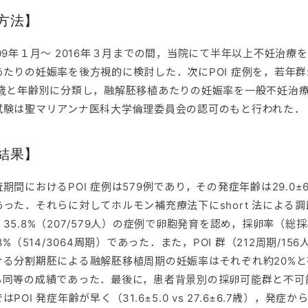
方法】
009年１月～ 2016年３月までの間，当院にて半年以上不妊治療
たりの妊娠率を後方視的に検討した．次にPOI 症例を，若年群: 27-
6歳と年齢別に分類し，融解胚移植あたりの妊娠率を一般不妊治
試験は聖マリアンナ医科大学倫理委員会の認可のもと行われた．
結果】
期間におけるPOI 症例は579例であり，その発症年齢は29.0±6
あった．それらに対してホルモン補充療法下にshort 法による調
，35.8%（207/579人）の症例で卵胞発育を認め，採卵率（総
.8%（514/3064周期）であった．また，POI 群（212周期/1
ける分割期胚による融解胚移植周期の妊娠率はそれぞれ約20%
も同等の成績であった．最後に，患者背景別の採卵可能群と不可
はPOI 発症年齢が早く（31.6±5.0 vs 27.6±6.7歳）