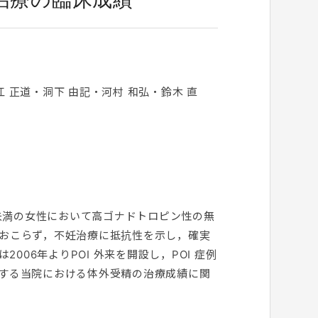
 正道・洞下 由記・河村 和弘・鈴木 直
）は，40歳未満の女性において高ゴナドトロピン性の無
どおこらず，不妊治療に抵抗性を示し，確実
06年よりPOI 外来を開設し，POI 症例
対する当院における体外受精の治療成績に関