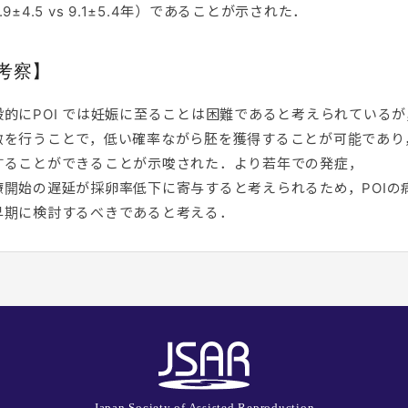
.9±4.5 vs 9.1±5.4年）であることが示された．
考察】
般的にPOI では妊娠に至ることは困難であると考えられているが
激を行うことで，低い確率ながら胚を獲得することが可能であり
することができることが示唆された．より若年での発症，
療開始の遅延が採卵率低下に寄与すると考えられるため，POI
早期に検討するべきであると考える．
Japan Society of Assisted Reproduction