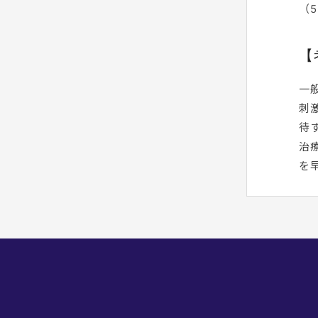
（5
【
一
刺
待
治
を