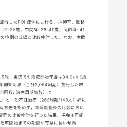
を施行したPOI 症例における，採卵率，胚移
35歳，中間群: 36-40歳，高齢群: 41-
療の症例の成績と比較検討した．なお，本臨
.5歳，当院での治療開始年齢は34.9±4.0歳
節卵巣刺激（合計3,064周期）施行した結
採卵回数/ 治療周期総数）は
56人）と一般不妊治療（266周期/148人）群に
と有意差を認めず，年齢調整後の比較におい
能群の比較検討を行った結果，採卵不可能
，発症から治療開始までの期間が有意に長い傾向