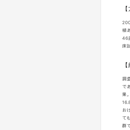
【
2
植あ
4
床
【
調査
で
果
16
お
て
群で