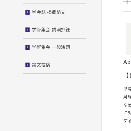
学会誌 掲載論文
学術集会 講演抄録
学術集会 一般演題
Ab
論文投稿
【
早発
月
な
に
す