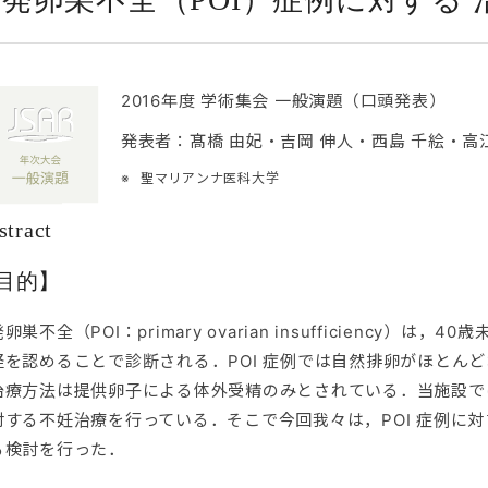
2016年度 学術集会 一般演題（口頭発表）
発表者：髙橋 由妃・吉岡 伸人・西島 千絵・高江
聖マリアンナ医科大学
stract
目的】
卵巣不全（POI：primary ovarian insufficiency
経を認めることで診断される．POI 症例では自然排卵がほとん
治療方法は提供卵子による体外受精のみとされている．当施設では20
対する不妊治療を行っている．そこで今回我々は，POI 症例に
る検討を行った．