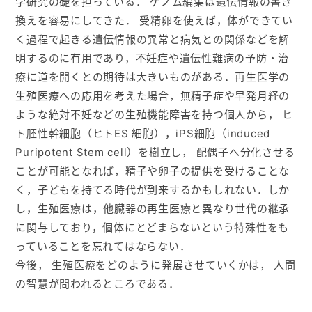
学研究の礎を担っている． ゲノム編集は遺伝情報の書き
換えを容易にしてきた． 受精卵を使えば，体ができてい
く過程で起きる遺伝情報の異常と病気との関係などを解
明するのに有用であり，不妊症や遺伝性難病の予防・治
療に道を開くとの期待は大きいものがある．再生医学の
生殖医療への応用を考えた場合，無精子症や早発月経の
ような絶対不妊などの生殖機能障害を持つ個人から， ヒ
ト胚性幹細胞（ヒトES 細胞），iPS細胞（induced
Puripotent Stem cell）を樹立し， 配偶子へ分化させる
ことが可能となれば，精子や卵子の提供を受けることな
く，子どもを持てる時代が到来するかもしれない．しか
し，生殖医療は，他臓器の再生医療と異なり世代の継承
に関与しており，個体にとどまらないという特殊性をも
っていることを忘れてはならない．
今後， 生殖医療をどのように発展させていくかは， 人間
の智慧が問われるところである．