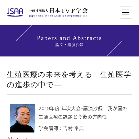
HOME
Papers and Abstracts
論文・講演抄録
日本IVF学会について
論文・講演抄録
生殖医療の未来を考える―生殖医学
の進歩の中で―
学会講師紹介
学会刊行物一覧
2019年度 年次大会-講演抄録
｜
我が国の
生殖医療の課題と今後の方向性
年次大会・イベント
学会講師：吉村 泰典
世界のトレンド