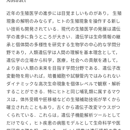
Abstract
入会ご案内
近年の生殖医学の進歩には目覚ましいものがあり， 生殖
現象の解明のみならず，ヒトの生殖現象を操作する新し
医師募集情報
い技術も開発されている．現代の生殖医学の発展は遺伝
学の進歩に負うところが大きい．遺伝学は生命情報の継
承と個体間の多様性を研究する生物学の中心的な学問分
お問い合わせ
野であり，人類遺伝学は人間の理解を基本理念として，
遺伝学の立場から科学，医療，社会への貢献を通して，
ログイン
より良い人類の未来を目指す学問分野である．遺伝子改
変動物を用いれば，培養細胞や試験管内ではみられない
ダイナミックな高次生命現象を個体レベルで観察・解析
することができる．特にヒトと同じ哺乳類に属するマウ
スは，体外受精や胚移植などの生殖補助技術が早くから
確立されたこともあり，古くから遺伝子改変マウスがつ
くられている．これらは，遺伝子機能解析ツールとして
だけでなく，ヒト疾患の病態モデルとして生命科学や医