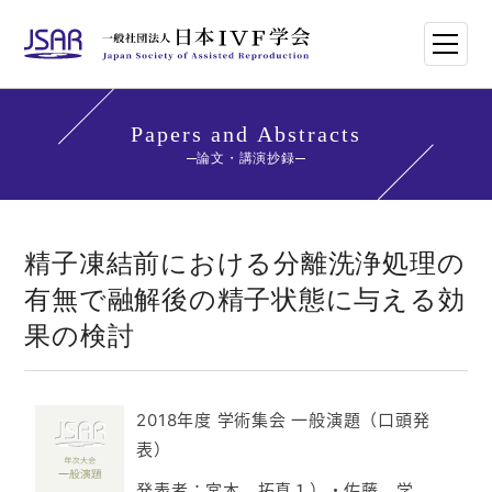
HOME
Papers and Abstracts
論文・講演抄録
日本IVF学会について
論文・講演抄録
精子凍結前における分離洗浄処理の
有無で融解後の精子状態に与える効
学会講師紹介
果の検討
学会刊行物一覧
2018年度 学術集会 一般演題（口頭発
年次大会・イベント
表）
世界のトレンド
発表者：宮本 拓真１）・佐藤 学