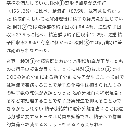
基準を満たしていた.検討①奇形増加率が洗浄群
（1561.3%）に比べ、精液群（87.5%）は有意に低かっ
た.精液群において融解処理後に精子の凝集塊が生じてい
た.検討②では洗浄群の精子回収率94.4％、運動精子回
収率37.5％に比べ、精液群は精子回収率12.2％、運動精
子回収率7.9％と有意に低かった.検討③では両群間に差
は認められなかった.
考察：検討①で精液群において奇形増加率が下がったも
のの精子の凝集が目立ち、とくに検討②および③では
DGCの遠心分離による精子分離に障害が生じた.本検討で
は精液で凍結することで精子膨化発生は抑えられたもの
の精子数の確保が課題となった.遠心分離前に稀釈混合す
るなど前処理することで精子凝集発生を抑えることがで
きるかもしれない.精子凍結前に遠心分離を省くことは遠
心分離に要するトータル時間を短縮でき、精子への物理
的負荷を軽減するメリットもあると考えられる.