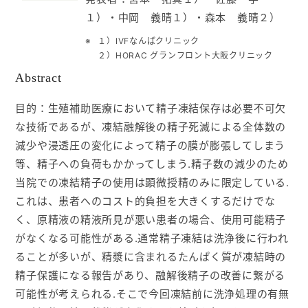
１）・中岡 義晴１）・森本 義晴２）
入会ご案内
１）IVFなんばクリニック
２）HORAC グランフロント大阪クリニック
医師募集情報
Abstract
お問い合わせ
目的：生殖補助医療において精子凍結保存は必要不可欠
な技術であるが、凍結融解後の精子死滅による全体数の
ログイン
減少や浸透圧の変化によって精子の膜が膨張してしまう
等、精子への負荷もかかってしまう.精子数の減少のため
当院での凍結精子の使用は顕微授精のみに限定している.
これは、患者へのコスト的負担を大きくするだけでな
く、原精液の精液所見が悪い患者の場合、使用可能精子
がなくなる可能性がある.通常精子凍結は洗浄後に行われ
ることが多いが、精漿に含まれるたんぱく質が凍結時の
精子保護になる報告があり、融解後精子の改善に繋がる
可能性が考えられる.そこで今回凍結前に洗浄処理の有無