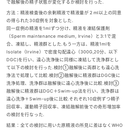
で融解後の精子状態が変化するか検討を行った.
方法：精液検査後の余剰精液で精液量が２ml以上の同意
の得られた30症例を対象とした.
同一症例の精液を1mlずつ分け、精液を凍結保護剤
（Sperm maintenance medium, Irvine）と3:1で混
合、凍結し、精液群とした.もう一方は、精液1mlを
Isolate（Irvine）で密度勾配遠心（300G,20分、以下
DGC)を行い、遠心洗浄後に同様に凍結して洗浄群とし
て以下の検討を行った.検討①融解後に両群とも遠心洗
浄法で処理して比較.検討②融解後に精液群はDGC後に
洗浄処理、洗浄群は融解後に遠心洗浄後に比較.検討③
融解後に精液群はDGC＋Swim-up法を行い、洗浄群は
遠心洗浄＋Swim-up後に比較.それぞれ10症例ずつ精子
回収率、運動精子回収率、凍結融解前後での奇形増加率
の検討を行なった.
結果：全ての検討に用いた原精液の所見に差はなくWHO