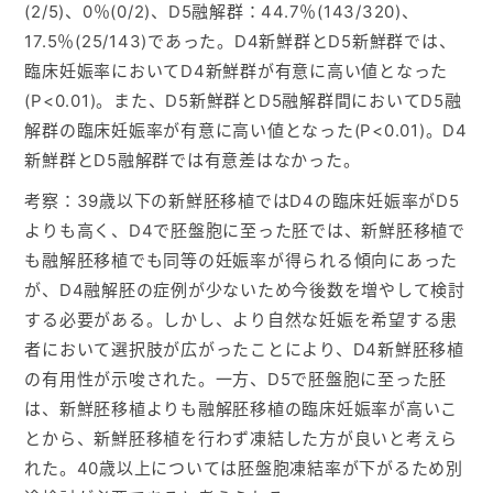
(2/5)、0％(0/2)、D5融解群：44.7％(143/320)、
17.5％(25/143)であった。D4新鮮群とD5新鮮群では、
臨床妊娠率においてD4新鮮群が有意に高い値となった
(P<0.01)。また、D5新鮮群とD5融解群間においてD5融
解群の臨床妊娠率が有意に高い値となった(P<0.01)。D4
新鮮群とD5融解群では有意差はなかった。
考察：39歳以下の新鮮胚移植ではD4の臨床妊娠率がD5
よりも高く、D4で胚盤胞に至った胚では、新鮮胚移植で
も融解胚移植でも同等の妊娠率が得られる傾向にあった
が、D4融解胚の症例が少ないため今後数を増やして検討
する必要がある。しかし、より自然な妊娠を希望する患
者において選択肢が広がったことにより、D4新鮮胚移植
の有用性が示唆された。一方、D5で胚盤胞に至った胚
は、新鮮胚移植よりも融解胚移植の臨床妊娠率が高いこ
とから、新鮮胚移植を行わず凍結した方が良いと考えら
れた。40歳以上については胚盤胞凍結率が下がるため別