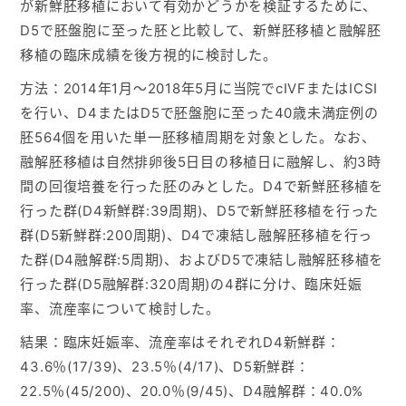
が新鮮胚移植において有効かどうかを検証するために、
D5で胚盤胞に至った胚と比較して、新鮮胚移植と融解胚
移植の臨床成績を後方視的に検討した。
方法：2014年1月～2018年5月に当院でcIVFまたはICSI
を行い、D4またはD5で胚盤胞に至った40歳未満症例の
胚564個を用いた単一胚移植周期を対象とした。なお、
融解胚移植は自然排卵後5日目の移植日に融解し、約3時
間の回復培養を行った胚のみとした。D4で新鮮胚移植を
行った群(D4新鮮群:39周期)、D5で新鮮胚移植を行った
群(D5新鮮群:200周期)、D4で凍結し融解胚移植を行っ
た群(D4融解群:5周期)、およびD5で凍結し融解胚移植を
行った群(D5融解群:320周期)の4群に分け、臨床妊娠
率、流産率について検討した。
結果：臨床妊娠率、流産率はそれぞれD4新鮮群：
43.6％(17/39)、23.5％(4/17)、D5新鮮群：
22.5％(45/200)、20.0％(9/45)、D4融解群：40.0%