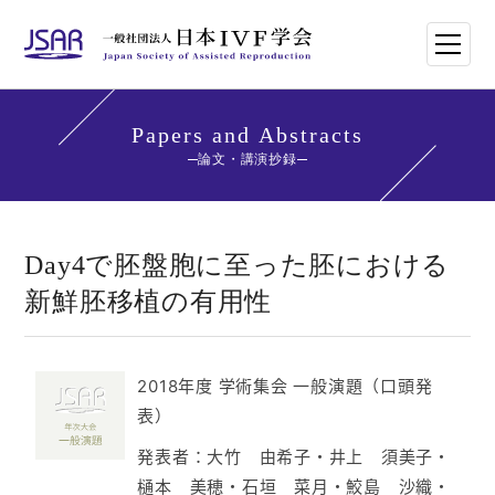
HOME
Papers and Abstracts
論文・講演抄録
日本IVF学会について
論文・講演抄録
Day4で胚盤胞に至った胚における
新鮮胚移植の有用性
学会講師紹介
学会刊行物一覧
2018年度 学術集会 一般演題（口頭発
表）
年次大会・イベント
発表者：大竹 由希子・井上 須美子・
世界のトレンド
樋本 美穂・石垣 菜月・鮫島 沙織・