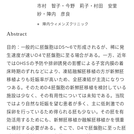
市村 智子・今野 莉子・村田 安里
入会ご案内
紗・陣内 彦良
陣内ウィメンズクリニック
医師募集情報
Abstract
お問い合わせ
目的：一般的に胚盤胞はD5～6で形成されるが、稀に発
生速度が速いD4で胚盤胞に至る場合がある。一方、近年
ログイン
ではOHSSの予防や排卵誘発の影響による子宮内膜の着
床時期のずれなどにより、凍結融解胚移植の方が新鮮胚
移植よりも妊娠率が高いため、全胚凍結が主流になりつ
つある。そのためD4胚盤胞の新鮮胚移植を検討している
施設は少なく、その有用性については未知である。当院
ではより自然な妊娠を望む患者が多く、主に低刺激での
採卵を行っているため得られる胚も少ない。その胚を有
効活用するためにも、新鮮胚移植か融解胚移植かを慎重
に検討する必要がある。そこで、D4で胚盤胞に至った胚