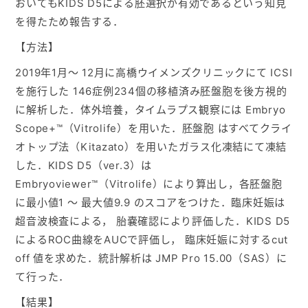
おいてもKIDS D5による胚選択が有効であるという知見
を得たため報告する．
【方法】
2019年1月～ 12月に高橋ウイメンズクリニックにて ICSI
を施行した 146症例234個の移植済み胚盤胞を後方視的
に解析した．体外培養，タイムラプス観察には Embryo
Scope+™️（Vitrolife）を用いた．胚盤胞 はすべてクライ
オトップ法（Kitazato）を用いたガラス化凍結にて凍結
した．KIDS D5（ver.3）は
Embryoviewer™️（Vitrolife）により算出し，各胚盤胞
に最小値1 ～ 最大値9.9 のスコアをつけた．臨床妊娠は
超音波検査による， 胎嚢確認により評価した．KIDS D5
によるROC曲線をAUCで評価し， 臨床妊娠に対するcut
off 値を求めた．統計解析は JMP Pro 15.00（SAS）に
て行った．
【結果】