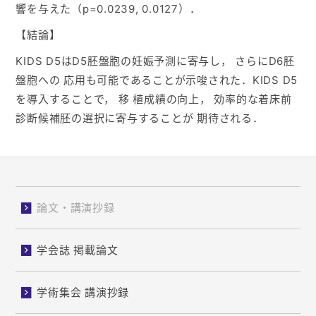
響を与えた（p=0.0239, 0.0127）．
【結論】
KIDS D5はD5胚盤胞の妊娠予測に寄与し， さらにD6胚
盤胞への 応用も可能であることが示唆された．KIDS D5
を導入することで， 移 植成績の向上， 効率的な着床前
診断候補胚の選択に寄与することが 期待される．
論文・講演抄録
学会誌 掲載論文
学術集会 講演抄録