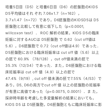
培養5日目（D5）と培養6日目（D6）の胚盤胞のKIDS
D5平均値はそれ ぞれ 7.06±1.7（n=162），
3.7±1.47（n=72）であり，D6胚盤胞のKIDSD5は D5
胚盤胞と比較して有意に低下した（p<0.0001,
willcoxon test）． ROC 解析の結果，KIDS D5の臨床
妊娠に対するAUCは D5胚盤胞 で 0.62（cut off値は
5.6），D6胚盤胞で 0.72（cut off値は4.9）であった．
D5胚盤胞における臨床妊娠率は cut off 値（5.6）以上
の胚で 60.9% （78/128），cut off値未満の胚で
35.3%（12/34）であった．また，D6胚盤胞における臨
床妊娠率は cut off 値（4.9）以上の胚で
47.4%（9/19）, cut off 値未満の胚で7.55%（4/53）で
あり，D5, D6の両方でcut off 値 以上の胚盤胞の妊娠率
が有意に高値であった（p=0.0075, 0.0001）．ま た，
採卵時年齢を考慮した多変量解析の結果においても，
KIDS D5 は D5胚盤胞，D6胚盤胞ともに臨床妊娠率に影