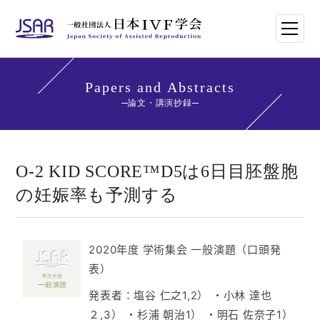
HOME
Papers and Abstracts
論文・講演抄録
日本IVF学会について
論文・講演抄録
O-2 KID SCORE™️D5は6日目胚盤胞
の妊娠率も予測する
学会講師紹介
学会刊行物一覧
2020年度 学術集会 一般演題（口頭発
表）
年次大会・イベント
発表者：塩谷 仁之1,2） ・小林 達也
世界のトレンド
２,3） ・杉浦 朝治1） ・明石 佐奈子1）