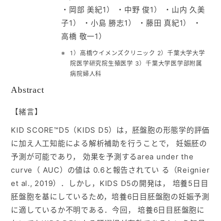
・岡部 美紀1） ・中野 俊1） ・山内 久美
入会ご案内
子1） ・小島 勝志1） ・藤田 真紀1） ・
高橋 敬一1）
医師募集情報
1）高橋ウイメンズクリニック 2）千葉大学大学
院医学研究院生殖医学 3）千葉大学医学部附属
病院婦人科
お問い合わせ
Abstract
ログイン
【緒言】
KID SCORE™️D5（KIDS D5）は，胚盤胞の形態学的評価
に加え人工知能による解析補助を行うことで， 妊娠胚の
予測が可能であり， 効果を予測するarea under the
curve（ AUC）の値は 0.6と報告されてい る（Reignier
et al., 2019）．しかし，KIDS D5の開発は， 培養5日目
胚盤胞を基にしているため，培養6日目胚盤胞の妊娠予測
に適しているか不明である．今回， 培養6日目胚盤胞に