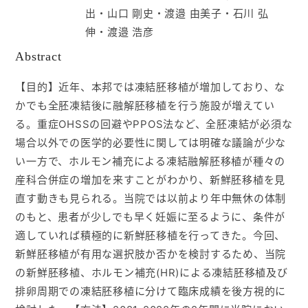
出・山口 剛史・渡邉 由美子・石川 弘
入会ご案内
伸・渡邉 浩彦
Abstract
医師募集情報
【目的】近年、本邦では凍結胚移植が増加しており、な
かでも全胚凍結後に融解胚移植を行う施設が増えてい
お問い合わせ
る。重症OHSSの回避やPPOS法など、全胚凍結が必須な
場合以外での医学的必要性に関しては明確な議論が少な
ログイン
い一方で、ホルモン補充による凍結融解胚移植が種々の
産科合併症の増加を来すことがわかり、新鮮胚移植を見
直す動きも見られる。当院では以前より年中無休の体制
のもと、患者が少しでも早く妊娠に至るように、条件が
適していれば積極的に新鮮胚移植を行ってきた。今回、
新鮮胚移植が有用な選択肢か否かを検討するため、当院
の新鮮胚移植、ホルモン補充(HR)による凍結胚移植及び
排卵周期での凍結胚移植に分けて臨床成績を後方視的に