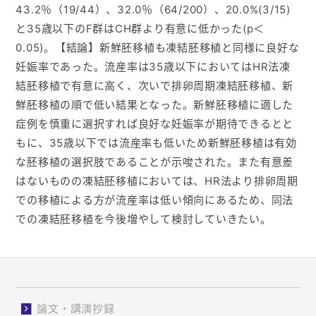
43.2％（19/44）、32.0％（64/200）、20.0%(3/15)
と35歳以下のF群はCH群より有意に低かった(p＜
0.05)。【結論】新鮮胚移植も凍結胚移植と同様に良好な
妊娠率であった。流産率は35歳以下においてはHR法凍
結胚移植で有意に高く、次いで排卵周期凍結胚移植、新
鮮胚移植の順で低い結果となった。新鮮胚移植に適した
症例を慎重に選択すれば良好な妊娠率が期待できるとと
もに、35歳以下では流産率も低いため新鮮胚移植は有効
な胚移植の選択肢であることが示唆された。また有意差
はないものの凍結胚移植においては、HR法より排卵周期
での移植による方が流産率は低い傾向にあるため、同法
での凍結胚移植を今後増やして検討していきたい。
論文・講演抄録