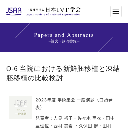
HOME
Papers and Abstracts
論文・講演抄録
日本IVF学会について
論文・講演抄録
O-6 当院における新鮮胚移植と凍結
胚移植の比較検討
学会講師紹介
学会刊行物一覧
2023年度 学術集会 一般演題（口頭発
表）
年次大会・イベント
発表者：人見 裕子・佐々木 亜衣・田中
世界のトレンド
亜理佐・西村 美希 ・久保田 健・田村