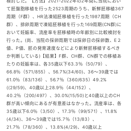
検討した。【方法】2021-2022年の2年間に当院におい
て胚盤胞移植を行った2523周期のうち、新鮮胚移植367
周期（F群）、HR法凍結胚移植を行った1987周期（CH
群）、排卵周期で凍結胚移植を行った169周期(CN群)に
おいて妊娠率、流産率を胚移植時の年齢別に比較検討を
行った。(尚、当院の採卵周期では採卵日の採卵数、E２
値、P値、胚の発育速度などにより新鮮胚移植するべき
か判断している)【結果】F群、CH群、CN群での移植あ
たりの妊娠率は、各35歳以下63.3％（50/79）、
66.8％（571/855）、56.7%(34/60)、36～39歳では
61.0％（83/136）、56.7％（360/635）49.2%
((29/59)、40歳以上28.9％（44/152）、
40.2％（200/497）、30.0%(15/50)と40歳以上のCH
群が高い傾向にあるが有意差はなかった。流産率は、各
35歳以下6.0％（3/50）、17.3％（99/571）、11.8%
(4/34)、36～39歳では15.7％（13/83）、
21.7％（78/360）、13.8%(4/29)、40歳以上