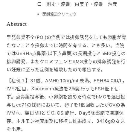
口 剛史・渡邉 由美子・渡邉 浩彦
入会ご案内
醍醐渡辺クリニック
Abstract
医師募集情報
早発卵巣不全(POI)の症例では排卵誘発をしても卵胞が育
たないことや採卵までに時間を有することも多い。当院
お問い合わせ
ではGnRHa点鼻薬(以下点鼻薬)の長期投与とhMG投与の
排卵誘発、またクロミフェンとhMG投与の排卵誘発を行
ログイン
い妊娠に至った症例を経験したので報告する。
【症例１】31歳、AMH0.10ng/mL未満、FSH84.0IU/L。
IVF2回目、Kaufmann療法を2周期行うもFSH低下せ
ず。点鼻薬投与後、小卵胞を認めた時点でhMGを連日投
与しcd71の採卵において、卵子を1個回収したがGVの為
IVMへ、翌日MIIとなりICSI施行、Day5胚盤胞で凍結保
存。ホルモン補充周期に移植し妊娠成立、3416gの女児
を出産。