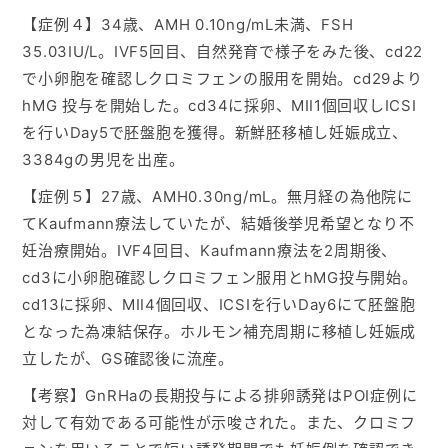
【症例４】34歳、AMH 0.10ng/mL未満、FSH
35.03IU/L。IVF5回目、自然発育で様子をみた後、cd22
で小卵胞を確認しクロミフェンの服用を開始。cd29より
hMG 投与を開始した。cd34に採卵、MⅡ1個回収しICSI
を行いDay5で胚盤胞を獲得。新鮮胚移植し妊娠成立、
3384gの男児を出産。
【症例５】27歳、AMH0.30ng/mL。無月経の為他院に
てKaufmann療法していたが、結婚後挙児希望となり不
妊治療開始。IVF4回目、Kaufmann療法を2周期後、
cd3に小卵胞確認しクロミフェン服用とhMG投与開始。
cd13に採卵、MⅡ4個回収、ICSIを行いDay6にて胚盤胞
となった為凍結保存。ホルモン補充周期に移植し妊娠成
立したが、GS確認後に流産。
【考察】GnRHaの長期投与による排卵誘発はPOI症例に
対して有効である可能性が示唆された。また、クロミフ