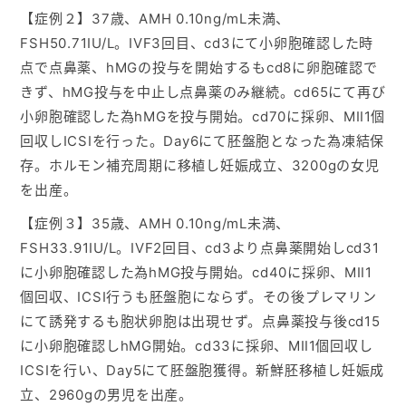
【症例２】37歳、AMH 0.10ng/mL未満、
FSH50.71IU/L。IVF3回目、cd3にて小卵胞確認した時
点で点鼻薬、hMGの投与を開始するもcd8に卵胞確認で
きず、hMG投与を中止し点鼻薬のみ継続。cd65にて再び
小卵胞確認した為hMGを投与開始。cd70に採卵、MⅡ1個
回収しICSIを行った。Day6にて胚盤胞となった為凍結保
存。ホルモン補充周期に移植し妊娠成立、3200gの女児
を出産。
【症例３】35歳、AMH 0.10ng/mL未満、
FSH33.91IU/L。IVF2回目、cd3より点鼻薬開始しcd31
に小卵胞確認した為hMG投与開始。cd40に採卵、MⅡ1
個回収、ICSI行うも胚盤胞にならず。その後プレマリン
にて誘発するも胞状卵胞は出現せず。点鼻薬投与後cd15
に小卵胞確認しhMG開始。cd33に採卵、MⅡ1個回収し
ICSIを行い、Day5にて胚盤胞獲得。新鮮胚移植し妊娠成
立、2960gの男児を出産。