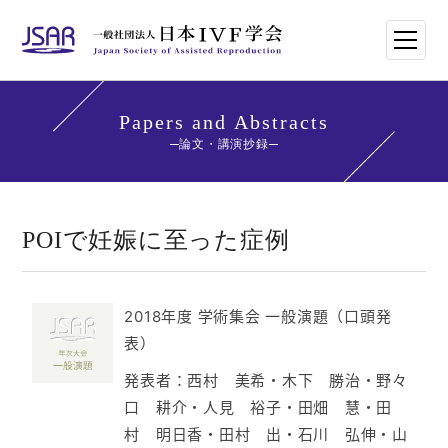
HOME
Papers and Abstracts
論文・講演抄録
日本IVF学会について
論文・講演抄録
POIで妊娠に至った症例
学会講師紹介
2018年度 学術集会 一般演題（口頭発
学会刊行物一覧
表）
発表者：西村 美希・木下 勝治・野々
年次大会・イベント
口 耕介・人見 裕子・田畑 慧・田
村 明日香・田村 出・石川 弘伸・山
世界のトレンド