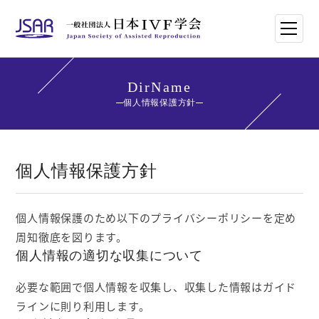
HOME
DirName
個人情報保護方針
日本IVF学会について
論文・講演抄録
個人情報保護方針
学会講師紹介
個人情報保護のため以下のプライバシーポリシーを定め
学会刊行物一覧
周知徹底を図ります。
個人情報の適切な収集について
年次大会・イベント
必要な範囲で個人情報を収集し、収集した情報はガイド
ラインに則り利用します。
世界のトレンド