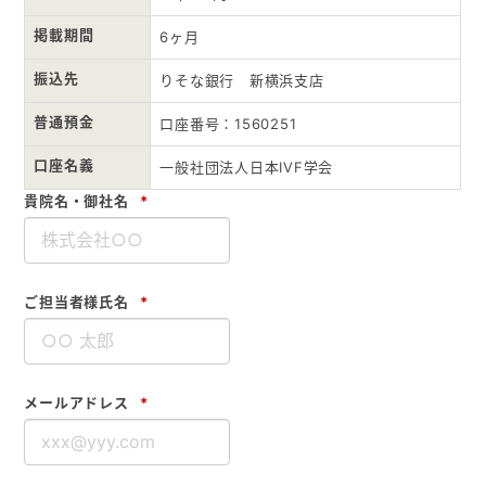
掲載期間
6ヶ月
入会ご案内
振込先
りそな銀行 新横浜支店
医師募集情報
普通預金
口座番号：1560251
口座名義
お問い合わせ
一般社団法人日本IVF学会
貴院名・御社名
*
ログイン
ご担当者様氏名
*
メールアドレス
*