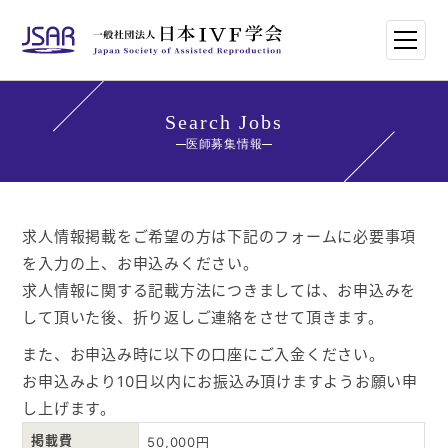
HOME
Search Jobs
医師募集情報
日本IVF学会について
論文・講演抄録
求人情報掲載をご希望の方は下記のフォームに必要事項
を入力の上、お申込みください。
学会講師紹介
求人情報に関する記載方法につきましては、お申込みを
して頂いた後、折り返しご連絡をさせて頂きます。
学会刊行物一覧
また、お申込み時に以下の口座にご入金ください。
お申込みより10日以内にお振込み頂けますようお願い申
年次大会・イベント
し上げます。
世界のトレンド
掲載費
50,000円