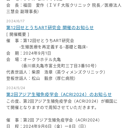
会 長：福田 愛作（ＩＶＦ大阪クリニック 院長／医療法人
三慧会 副理事長）
2024/6/17
第12回せとうちART研究会 開催のお知らせ
[ 開催概要 ]
催 事：第12回せとうちART研究会
-生殖医療を再定義する-基礎と臨床-
会 期：2024年9月1日
会 場：オークラホテル丸亀
（香川県丸亀市富士見町三丁目3番50号）
代表世話人：柴原 浩章（英ウィメンズクリニック）
登板世話人：松山 毅彦（厚仁病院）
2024/5/24
第2回アジア生殖免疫学会（ACRI2024）のお知らせ
この度、第2回アジア生殖免疫学会（ACRI2024）が韓国に
て開催となりますので周知させていただきます。
催 事：第2回 アジア生殖免疫学会（ACRI2024）
日 程：2024年9月6日（金）ー8日（日）