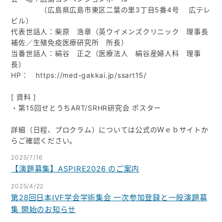
（広島県広島市東区二葉の里3丁目5番4号 広テレ
ビル）
入会ご案内
代表世話人：柴原 浩章（英ウイメンズクリニック 理事長
補佐／生殖免疫医療研究所 所長）
医師募集情報
当番世話人：絹谷 正之（医療法人 絹谷産婦人科 理事
長）
HP： https://med-gakkai.jp/ssart15/
お問い合わせ
[ 資料 ]
ログイン
・第15回せとうちART/SRHR研究会 ポスター
詳細（日程、プロクラム）については公式のＷｅｂサイトか
らご確認ください。
2025/7/16
【演題募集】ASPIRE2026 のご案内
2025/4/22
第28回日本IVF学会学術集会 一次参加登録と一般演題募
集 開始のお知らせ