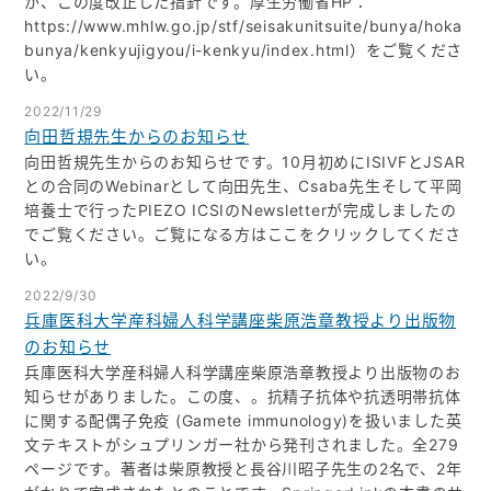
が、この度改正した指針です。厚生労働省HP：
https://www.mhlw.go.jp/stf/seisakunitsuite/bunya/hoka
bunya/kenkyujigyou/i-kenkyu/index.html）をご覧くださ
い。
2022/11/29
向田哲規先生からのお知らせ
向田哲規先生からのお知らせです。10月初めにISIVFとJSAR
との合同のWebinarとして向田先生、Csaba先生そして平岡
培養士で行ったPIEZO ICSIのNewsletterが完成しましたの
でご覧ください。ご覧になる方はここをクリックしてくださ
い。
2022/9/30
兵庫医科大学産科婦人科学講座柴原浩章教授より出版物
のお知らせ
兵庫医科大学産科婦人科学講座柴原浩章教授より出版物のお
知らせがありました。この度、。抗精子抗体や抗透明帯抗体
に関する配偶子免疫 (Gamete immunology)を扱いました英
文テキストがシュプリンガー社から発刊されました。全279
ページです。著者は柴原教授と長谷川昭子先生の2名で、2年