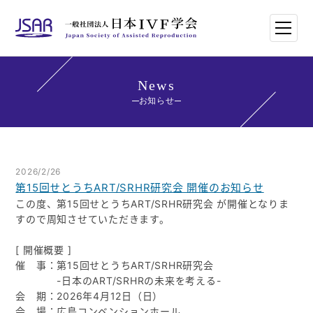
HOME
News
お知らせ
日本IVF学会について
論文・講演抄録
2026/2/26
第15回せとうちART/SRHR研究会 開催のお知らせ
学会講師紹介
この度、第15回せとうちART/SRHR研究会 が開催となりま
すので周知させていただきます。
学会刊行物一覧
[ 開催概要 ]
催 事：第15回せとうちART/SRHR研究会
年次大会・イベント
-日本のART/SRHRの未来を考える-
会 期：2026年4月12日（日）
世界のトレンド
会 場：広島コンベンションホール