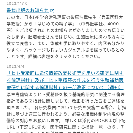
2023/11/10
書籍出版のお知らせ
この度、日本IVF学会常務理事の柴原浩章先生（兵庫医科大
学教授）から「はじめての精子学」（中外医学社、4000
円）をご出版されたとのお知らせがありましたのでお伝えい
たします。胚培養士さんをはじめ、生殖医療に携わる方々に
役立つ良書で、また、体裁も手に取りやすく、内容も分かり
やすく、パッケージも程よいカジュアルさを採っているとの
ことです。詳細は表題をクリックしてください。
2023/4/4
「ヒト受精胚に遺伝情報改変技術等を用いる研究に関す
る倫理指針」及び「ヒト受精胚の作成を行う生殖補助医
療研究に関する倫理指針」の一部改正について（通知）
厚生労働省よりヒト受精胚を扱う基礎的研究に関連する倫理
指針である２指針に関しまして、改正を行った旨をご連絡を
頂きました。 各研究機関において研究を実施する場合、新指
針に基づき適正に行われるよう、必要な組織体制や内規の整
備等の対応をお願いします。 詳しくは添付のPDFおよび下記
URL（下記URL先の「医学研究に関する指針一覧」の６，７